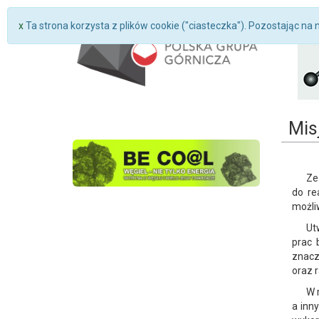
x
Ta strona korzysta z plików cookie ("ciasteczka"). Pozostając na 
Mis
Ze
do re
możli
Ut
prac 
znacz
oraz 
W 
a inn