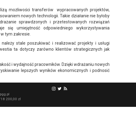
alizą możliwości transferów wypracowanych projektów,
sowaniem nowych technologii. Takie działanie nie byłoby
drażanie sprawdzonych i przetestowanych rozwiązań
aje się umiejętność odpowiedniego wykorzystywania
 w tym zakresie.
należy stale poszukiwać i realizować projekty i usługi
estia ta dotyczy zarówno klientów strategicznych jak
jakość i wydajność pracowników. Dzięki wdrażaniu nowych
 uzyskiwanie lepszych wyników ekonomicznych i podnosić
pgg.pl
18 200,00 zł