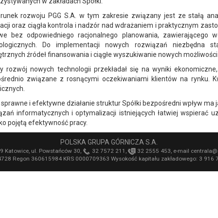
zystywanych w zakładach Spółki.
erunek rozwoju PGG S.A. w tym zakresie związany jest ze stałą an
acji oraz ciągła kontrola i nadzór nad wdrażaniem i praktycznym zasto
we bez odpowiedniego racjonalnego planowania, zawierającego w
ologicznych. Do implementacji nowych rozwiązań niezbędna st
trznych źródeł finansowania i ciągłe wyszukiwanie nowych możliwości
y rozwój nowych technologii przekładał się na wyniki ekonomiczne, 
średnio związane z rosnącymi oczekiwaniami klientów na rynku. Kw
licznych.
 sprawne i efektywne działanie struktur Spółki bezpośredni wpływ ma 
ązań informatycznych i optymalizacji istniejących łatwiej wspierać
ko pojętą efektywność pracy.
POLSKA GRUPA GÓRNICZA S.A.
9 Katowice, ul. Powstańców 30,
32 7572 211,
32 2555 453, e-mail
centrala
@
728 Regon 360615984 KRS 0000709363 Wysokość kapitału zakładowego: 3 916 7