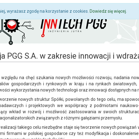
niej, wyrażasz zgodę na korzystanie z cookies.
Dowiedz się więcej
.
ja PGG S.A. w zakresie innowacji i wdraż
 względu na chęć szukania nowych możliwości rozwoju, nadania nowe
aliów gospodarczych i rynkowych w kraju i na rynkach światowych,
wości wykorzystania nowych technologii oraz innowacji dostępnych na 
worzenie nowych struktur Spółki, powołanych do tego celu, ma spow
badawczych i projektowych we współpracy z podmiotami naukowo-b
ący wkład w rozwój i możliwość zastosowania w swoich struktura
racjonalizatorskich związanych z różnymi gałęziami przemysłu.
realizacji takiego celu niezbędne staje się tworzenie nowych powiązań
ymi firmami w polskiej gospodarce czy też modyfikacja i doskonalenie