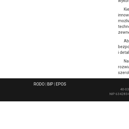
wykor
Ki
innow
możli
techn
zewnę
Ab
bezpo
i deta
Na
rozwi
szero
RODO
|
BIP
|
EPOS
40-03
NIP 6342834